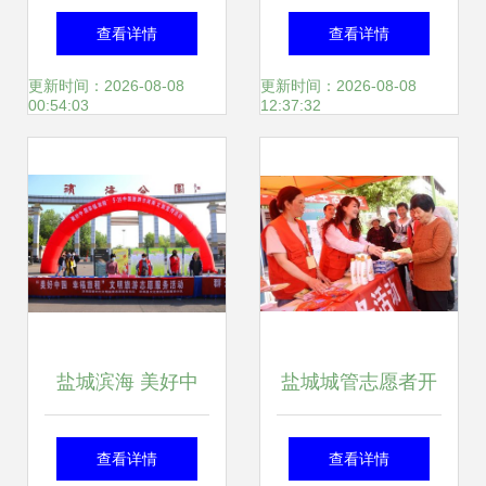
办“阅读点亮人
半小时售罄3000
查看详情
查看详情
生”读书分享会，书
斤！新鲜蔬果进社
更新时间：2026-08-08
更新时间：2026-08-08
00:54:03
12:37:32
香氤氲满盐城
区，助农惠企利民
见实效
盐城滨海 美好中
盐城城管志愿者开
国，幸福旅程——
展农村垃圾分类服
查看详情
查看详情