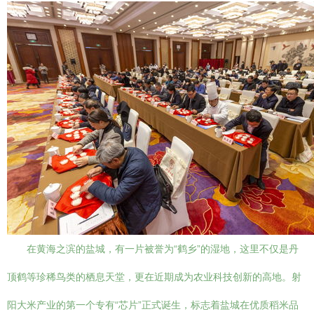
在黄海之滨的盐城，有一片被誉为“鹤乡”的湿地，这里不仅是丹
顶鹤等珍稀鸟类的栖息天堂，更在近期成为农业科技创新的高地。射
阳大米产业的第一个专有“芯片”正式诞生，标志着盐城在优质稻米品