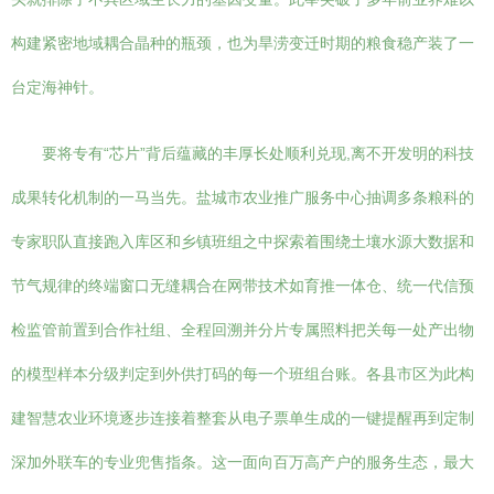
构建紧密地域耦合晶种的瓶颈，也为旱涝变迁时期的粮食稳产装了一
台定海神针。
要将专有“芯片”背后蕴藏的丰厚长处顺利兑现,离不开发明的科技
成果转化机制的一马当先。盐城市农业推广服务中心抽调多条粮科的
专家职队直接跑入库区和乡镇班组之中探索着围绕土壤水源大数据和
节气规律的终端窗口无缝耦合在网带技术如育推一体仓、统一代信预
检监管前置到合作社组、全程回溯并分片专属照料把关每一处产出物
的模型样本分级判定到外供打码的每一个班组台账。各县市区为此构
建智慧农业环境逐步连接着整套从电子票单生成的一键提醒再到定制
深加外联车的专业兜售指条。这一面向百万高产户的服务生态，最大