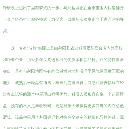
种研发上迈出了里程碑式的一步。与此盐城正在全市范围内快速铺开
一套全链条推广服务模式，力促这一成果从实验室走向千家万户的餐
桌。
这一专有“芯片”实际上是由射阳县农业科研团队联合省内外高校
和种业企业，历经多年反复选育出的优质水稻新品种。它的特性显著
突出：具有与射阳地区特有的盐碱滩涂地和湿润季风气候高度匹配的
能力，成熟后米粒晶莹通透，蒸煮后筋道淡香，口感和营养指标在经
过多点试验的测产中展现出鲜明优势。科研人员形容它像一个超级硬
盘，预存的不只是丰收密码，更是射阳大米赢得更多口碑的内在必然
逻辑。该品种采用了基因标记和对抗突变鉴定等精细化导孵路径，源
头就排除了不具区域生长力的基因变量。此举突破了多年前业界难以