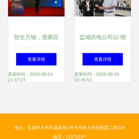
智生万物，度聚匠
盐城供电公司以“细
心——盐城思科
致服务”为抓手，全
查看详情
查看详情
2017年新春首场客
面提升现场推广服
更新时间：2026-08-04
更新时间：2026-08-04
21:47:23
03:45:53
户答谢会圆满落幕
务品质
地址：盐城市大丰区疏港路199号丰收大地创意园二期109
电话：1327053**